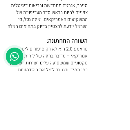
סייבר, אנרגיה מתחדשת ובריאות דיגיטלית 
צפויים להיות בראש סדר העדיפויות של 
המשקיעים האמריקאים. ואיזה מזל, כי 
ישראל יודעת להצטיין בדיוק בתחומים האלה.
השורה התחתונה:
טראמפ 2.0 הוא לא רק סיפור פוליטי 
אמריקאי – מדובר בהזזה של לוחות 
טקטוניים שמשפיעה עלינו ישירות. ישראל, 
כמו תמיד, תצטרך לנצל את ההזדמנויות 
שעולות מתוך אי הוודאות. תזכרו: דווקא מתוך 
סיכון, נולדות ההזדמנויות הגדולות ביותר. 
העולם זקוק לחדשנות, ואנחנו – היזמים 
והיזמיות הישראלים – בדיוק האנשים 
שיכולים לספק אותה.