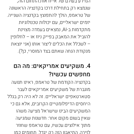
המידע בעולם של אי-ודאות.התחום הזה, 
שנמצא רק בתחילת דרכו בקדנציה הראשונה 
של טראמפ, הולך להתפוצץ בקדנציה השנייה. 
יזמים ישראליים, עם יכולות טכנולוגיות 
מתקדמות ב-AI, נמצאים בעמדה מצוינת 
להוביל את המאבק בפייק ניוז או – לחלופין 
– לשכלל את הכלים ליצור אותו (אני יוצאת 
מנקודת הנחה שאתם בצד המוסרי, כן?).
4. משקיעים אמריקאים: מה הם 
מחפשים עכשיו?
בקדנציה הקודמת של טראמפ, ראינו תנועה 
מוגברת של משקיעים אמריקאים לעבר 
סטארטאפים ישראליים. זה לא היה רק בגלל 
היחסים הדיפלומטיים הקרובים, אלא גם כי 
המשקיעים הבינו שישראל מציעה משהו 
שאין בשום מקום אחר: חדשנות שמגיעה 
מתוך אילוצים.עכשיו, עם טראמפ שחוזר 
לזירה, התיאבון הזה רק יגדל. תחומים כמו 