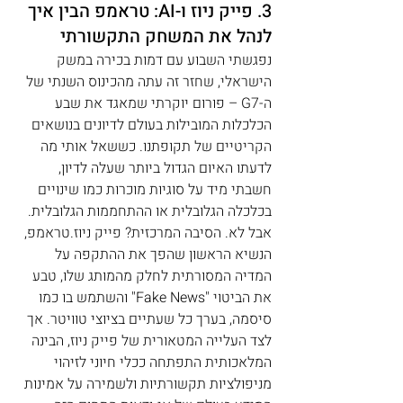
3. פייק ניוז ו-AI: טראמפ הבין איך 
לנהל את המשחק התקשורתי
נפגשתי השבוע עם דמות בכירה במשק 
הישראלי, שחזר זה עתה מהכינוס השנתי של 
ה-G7 – פורום יוקרתי שמאגד את שבע 
הכלכלות המובילות בעולם לדיונים בנושאים 
הקריטיים של תקופתנו. כששאל אותי מה 
לדעתו האיום הגדול ביותר שעלה לדיון, 
חשבתי מיד על סוגיות מוכרות כמו שינויים 
בכלכלה הגלובלית או ההתחממות הגלובלית. 
אבל לא. הסיבה המרכזית? פייק ניוז.טראמפ, 
הנשיא הראשון שהפך את ההתקפה על 
המדיה המסורתית לחלק מהמותג שלו, טבע 
את הביטוי "Fake News" והשתמש בו כמו 
סיסמה, בערך כל שעתיים בציוצי טוויטר. אך 
לצד העלייה המטאורית של פייק ניוז, הבינה 
המלאכותית התפתחה ככלי חיוני לזיהוי 
מניפולציות תקשורתיות ולשמירה על אמינות 