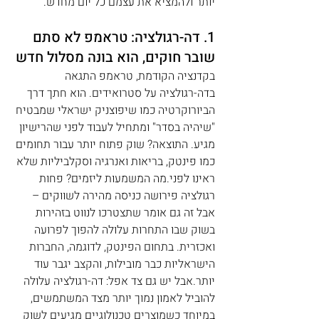
יותר ולהמציא את עצמם כל יום מחדש.
1. דה-רגולציה: טראמפ לא סתם 
שובר חוקים, הוא בונה מסלול חדש
בקדנציה הקודמת, טראמפ התגאה 
בדה-רגולציה על סטרואידים. הוא חתך דרך 
הביורוקרטיה כמו שיפוצניק ישראלי שמבטיח 
"שיהיה בסדר" ומתחיל לעבוד לפני שהרישיון 
מגיע. התוצאה? שוק פתוח יותר עבור תחומים 
כמו פינטק, בריאות ואנרגיה וסקלביליות שלא 
ראינו לפני.מה המשמעות ליזמים? פחות 
רגולציה פירושה כניסה מהירה לשווקים – 
אבל זה גם אומר שתצטרכו לנווט בזהירות 
בשוק שבו התחרות עלולה להפוך לפרועה 
ואכזרית. בתחום הפינטק, לדוגמה, החברות 
הישראליות כבר מובילות, והקצב יגבר עוד 
יותר.אבל יש גם צד אפל: דה-רגולציה עלולה 
להוביל לאמון נמוך יותר מצד המשתמשים, 
במיוחד כשמוצרים טכנולוגיים מגיעים לשוק 