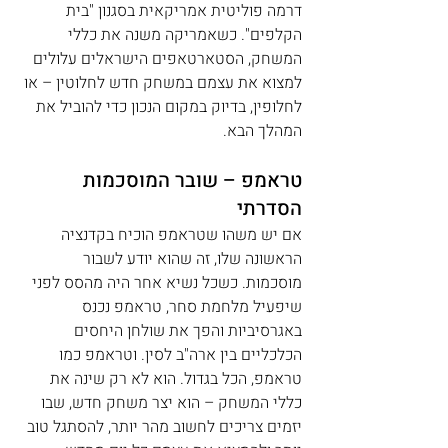
דרמה פוליטית אמריקאית בסגנון "בית 
הקלפים". כשאמריקה משנה את כללי 
המשחק, הסטארטאפים הישראלים עלולים 
למצוא את עצמם במשחק חדש לחלוטין – או 
לחלופין, בדיוק במקום הנכון כדי להוביל את 
המהלך הבא.
טראמפ – שובר המוסכמות 
הסדרתי
אם יש משהו שטראמפ הוכיח בקדנציה 
הראשונה שלו, זה שהוא יודע לשבור 
מוסכמות. כשכל נשיא אחר היה מהסס לפני 
שיפעיל מלחמת סחר, טראמפ נכנס 
באגרסיביות והפך את שולחן היחסים 
הכלכליים בין ארה"ב לסין. וטראמפ כמו 
טראמפ, הכל בגדול. הוא לא רק שינה את 
כללי המשחק – הוא יצר משחק חדש, שבו 
יזמים צריכים לחשוב מהר יותר, להסתגל טוב 