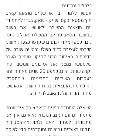
כלכלית ומדינית.
אפשר ללמוד דבר או שניים מהאמריקאים 
חוץ מסטארבקס ושייק - שאק, בכדי להתמודד 
עם תוצאות המשבר ולאושש את השוק 
במשבר הסאב-פריים, ממשלת ארה"ב נתנה 
גיבוי כספי מיידי לגופים שקרסו כצעד ראשוני 
הכרחי לעצירת כדור השלג וביצעה שורה של 
רפורמות באיחור טרגי לתיקון טעויות העבר 
שלמעשה צמצמו את הסיכונים שמשבר כזה 
יקרה שנית. היום, כמעט 20 שנים מאוחר יותר 
בעקבות הצעדים המדיניים שהתקבלו 
והרפורמות התוצאות ברורות: השוק התאושש, 
מחירי הדיור עלו, והאבטלה ירדה.
השאלה העומדת בפנינו היא לא רק איך אנחנו 
מתמודדים עם המצב הנוכחי, אלא גם איך אנו 
מתכוננים לעתיד. האם נלמד מההיסטוריה 
וננקוט בצעדים נחושים ומוקדמים כדי לשקם 