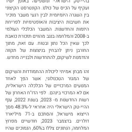
בהיי-טק הישראלי ומשפיעה באופן ישיר 
ועקיף על הכיס של כולנו. הקונטרסט הקיצוני 
בין השגרה היומיומית לבין רגעי משבר מזכיר 
את חשיבות היציבות והאופטימיות לפריחת 
היזמות והחדשנות. המשבר הכלכלי העולמי 
ב-2008 והמלחמה בנגב מהווים תזכורת כואבת 
לכך שאין הכל נתון ובטוח. עם זאת, מתוך 
החורבן ניתן להבחין בניצוצות של תקווה 
והזדמנות לשיקום, להתחדשות ולבנייה מחדש.
זהו מבחן אמיתי ליכולת ההתמודדות והשיקום 
של המגזר הטכנולוגי, אשר הפך לאחד 
המנועים המרכזיים של הכלכלה הישראלית, 
אם לא המרכזי בינהם.  לפי הדו"ח האחרון של 
רשות החדשנות מ- 2023, בשנת 2022, ענף 
ההיי-טק הישראלי היה אחראי ל-48.3% מסך 
הייצוא מישראל, והסתכם ב-71 מיליארד 
דולרים. בדצמבר 2023, חודשיים מפרוץ 
המלחמה, הנתונים צללו ב60%, הנמוכים שהיו 