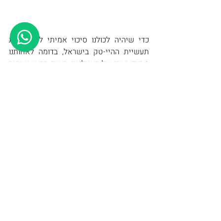
כדי שיהיה לכולנו סיכוי אמיתי לשקם את 
תעשיית ההיי-טק בישראל, בדומה לאחותנו 
מהצד השני של האטלנטי, הצעד הראשון יהיה 
להגדיר את מנועי התמיכה ועידוד יזמות 
בשלביה המוקדמים כמטרה מדינית ואינטרס 
לאומי מובהק. אנחנו חייבים וחייבות לעצמנו 
להחזיר את היציבות השלטונית, להסיט 
תקציבים ולהקל רגולציות בכדי להחזיר את 
הקטר של המשק על הפסים ויפה שעה אחת 
קודם. ישראל נדרשת כעת לנקוט באותם 
צעדים אמיצים שנקטה ממשלת ארה"ב 
ב2008, הצעד הראשון חייב להיות שיקום 
מהיר ויסודי של ההיי-טק הישראלי, תוך כדי 
התמקדות ביצירת מסגרות תמיכה ליזמות 
טכנולוגית. זה יכול לכלול הקלות רגולטוריות, 
השקעות ממשלתיות בחדשנות, וקידום 