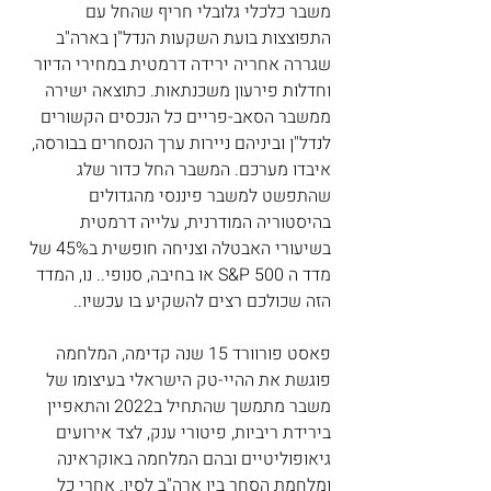
משבר כלכלי גלובלי חריף שהחל עם 
התפוצצות בועת השקעות הנדל"ן בארה"ב 
שגררה אחריה ירידה דרמטית במחירי הדיור 
וחדלות פירעון משכנתאות. כתוצאה ישירה 
ממשבר הסאב-פריים כל הנכסים הקשורים 
לנדל"ן וביניהם ניירות ערך הנסחרים בבורסה, 
איבדו מערכם. המשבר החל כדור שלג 
שהתפשט למשבר פיננסי מהגדולים 
בהיסטוריה המודרנית, עלייה דרמטית 
בשיעורי האבטלה וצניחה חופשית ב45% של 
מדד ה S&P 500 או בחיבה, סנופי.. נו, המדד 
הזה שכולכם רצים להשקיע בו עכשיו.. 
פאסט פורוורד 15 שנה קדימה, המלחמה 
פוגשת את ההיי-טק הישראלי בעיצומו של 
משבר מתמשך שהתחיל ב2022 והתאפיין 
בירידת ריביות, פיטורי ענק, לצד אירועים 
גיאופוליטיים ובהם המלחמה באוקראינה 
ומלחמת הסחר בין ארה"ב לסין. אחרי כל 