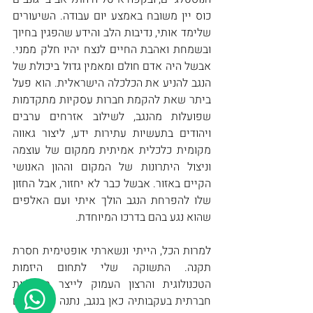
כוס יין משובח באמצע יום עבודה. השיעורים 
שלימד אותי, נדיבות הלב והידע שהפגין בחיוך 
ובשמחת ואהבת החיים לנצח יהיו חלק ממני. 
אבשל היה אדם חולם ומאמין גדול ביכולת של 
הנגב להניע את הכלכלה הישראלית. הוא פעל 
ביתר שאת להקמת חברות עסקיות מתקדמות 
שפועלות מהנגב, לשילוב אזרחים ערבים 
ויהודים בתעשיות עתירות ידע, ליצור גאווה 
מקומית כלכלית אמיתית ממקום של עוצמה 
וניצול היתרונות של המקום וההון האנושי 
הקיים באזור. אבשל כבר לא יחזור, אבל החזון 
שלו להפרחת הנגב הולך איתי ועם האלפים 
שהוא נגע בהם בדרכו המיוחדת.        
למרות הכל, הייתי ונשארתי אופטימית חסרת 
תקנה. התשוקה שלי לתחום היזמות 
הטכנולוגית והרצון העמוק לייצר מוביליות 
חברתית בעקבותיה כאן בנגב, נתנה לי כוח גם 