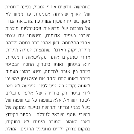
כחמישה חודשים אחרי המבול, 
בפינה דרומית 
של הארץ שהייתה אנונימית עד ממש לא 
מזמן, כשריח העשן והמוות עוד צורב את הגרון, 
על חורבות של מדשאות פסטורליות מוכרות 
ושברי רעפים אדומים, נפגשתי עם עצמי 
אחרי המלחמה
. ז'אן אמרי כתב במסה "לכמה 
מולדת זקוק האדם", שתמצית המילה מולדת, 
אחרי שמנקים אותה מקלישאות רומנטיות, 
היא ביטחון. ואותו ביטחון, החוזה הבסיסי 
ביותר בין אזרח למדינה, נפגע במובן העמוק 
ביותר באותו היום וספק אם יהיה ניתן להשיבו 
לאותה נקודה בה היינו לפני. הפגיעה לא באה 
לידי ביטוי רק בחדירה של אלפי מחבלים 
לשטח ישראל, אלא בשעות על גבי שעות של 
כשל צבאי ומדיני ותחושת נטישה עמוקה של 
תושבי עוטף ישראל לגורלם.  בסיור בקיבוץ 
בארי האהוב והמוכר מימים לא רחוקים, 
במקום צחוק ילדים מתגלגל מהגנים, המולת 