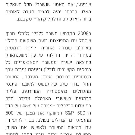
שנפגעו, את האמון שנשבר? מכל השאלות 
האלו, הכרחי יהיה להציב מטרה לאומית 
ברורה וארכת טווח לחיזוק ההיי-טק בנגב. 
ב2008 התרחש משבר כלכלי גלובלי חריף 
שהחל עם התפוצצות בועת השקעות הנדל"ן 
בארה"ב שגררה אחריה ירידה דרמטית 
במחירי הדיור וחדלות פירעון משכנתאות. 
כתוצאה ישירה ממשבר הסאב-פריים כל 
הנכסים הקשורים לנדל"ן וביניהם ניירות ערך 
הנסחרים בבורסה, איבדו מערכם. המשבר 
החל כדור שלג שהתפשט למשבר פיננסי 
מהגדולים בהיסטוריה המודרנית, עלייה 
דרמטית בשיעורי האבטלה וירידה חדה 
בפעילות הכלכלית - צניחה של 45% של מדד 
ה S&P 500 המשקף את מצבן של 500 
מהתאגידים הגדולים בעולם. בכדי להתמודד 
עם תוצאות המשבר ולאושש את השוק, 
ממשלת ארה"ב נתנה גיבוי כספי לגופים 