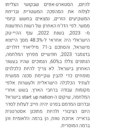
להיום, הסטארט-אפים שבקושי הצליחו 
לצלוח את המהפכה המשטרית ובריחת 
המשקיעים הזרים, נמצאים בחשש קיומי 
ממשי. 
לפי הדו"ח האחרון של רשות החדשנות 
מ- 2023, בשנת 2022, ענף ההיי-טק 
הישראלי היה אחראי ל-48.3% מסך הייצוא 
מישראל, והסתכם ב-71 מיליארד דולרים. 
בדצמבר 2023, חודשיים מפרוץ המלחמה, 
הנתונים צללו ב60%, הנמוכים שהיו בעשור 
האחרון בישראל. לא צריך להיות כלכלנים 
מומחים כדי להבין שקיימת סכנה ממשית 
לעתיד הכלכלה הישראלית ולעשרות אלפי 
מקומות עבודה ברחבי הארץ. בשש אחרי 
המלחמה, שיקום ה-start up nation בישראל 
ובדרום המדמם בפרט יהיה חייב לעלות לסדר 
היום הציבורי ולהיות מתוכנן אסטרטגית 
בראייה ארוכת טווח, הן ברמה הלאומית והן 
ברמה המוסרית.