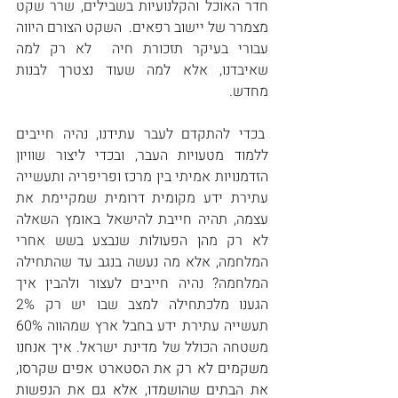
חדר האוכל והקלנועיות בשבילים, שרר שקט 
מצמרר של יישוב רפאים.  השקט הצורם היווה 
עבורי בעיקר תזכורת חיה  לא רק למה 
שאיבדנו, אלא למה שעוד נצטרך לבנות 
מחדש.
 בכדי להתקדם לעבר עתידנו, נהיה חייבים 
ללמוד מטעויות העבר, ובכדי ליצור שוויון 
הזדמנויות אמיתי בין מרכז ופריפריה ותעשייה 
עתירת ידע מקומית דרומית שמקיימת את 
עצמה, תהיה חייבת להישאל באומץ השאלה 
לא רק מהן הפעולות שנבצע בשש אחרי 
המלחמה, אלא מה נעשה בנגב עד שהתחילה 
המלחמה? נהיה חייבים לעצור ולהבין איך 
הגענו מלכתחילה למצב שבו יש רק 2% 
תעשייה עתירת ידע בחבל ארץ שמהווה 60% 
משטחה הכולל של מדינת ישראל. 
איך אנחנו 
משקמים לא רק את הסטארט אפים שקרסו, 
את הבתים שהושמדו, אלא גם את הנפשות 