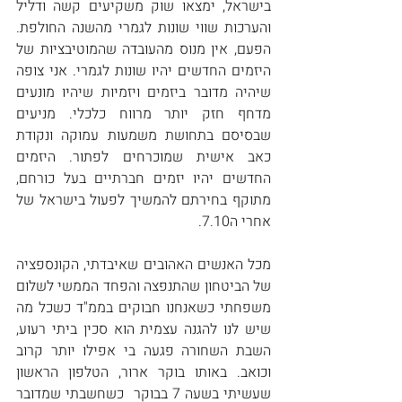
בישראל, ימצאו שוק משקיעים קשה ודליל 
והערכות שווי שונות לגמרי מהשנה החולפת. 
הפעם, אין מנוס מהעובדה שהמוטיבציות של 
היזמים החדשים יהיו שונות לגמרי. אני צופה 
שיהיה מדובר ביזמים ויזמיות שיהיו מונעים 
מדחף חזק יותר מרווח כלכלי. מניעים 
שבסיסם בתחושת משמעות עמוקה ונקודת 
כאב אישית שמוכרחים לפתור. היזמים 
החדשים יהיו יזמים חברתיים בעל כורחם, 
מתוקף בחירתם להמשיך לפעול בישראל של 
אחרי ה7.10.
מכל האנשים האהובים שאיבדתי, הקונספציה 
של הביטחון שהתנפצה והפחד הממשי לשלום 
משפחתי כשאנחנו חבוקים בממ"ד כשכל מה 
שיש לנו להגנה עצמית הוא סכין ביתי רעוע, 
השבת השחורה פגעה בי אפילו יותר קרוב 
וכואב. באותו בוקר ארור, הטלפון הראשון 
שעשיתי בשעה 7 בבוקר  כשחשבתי שמדובר 