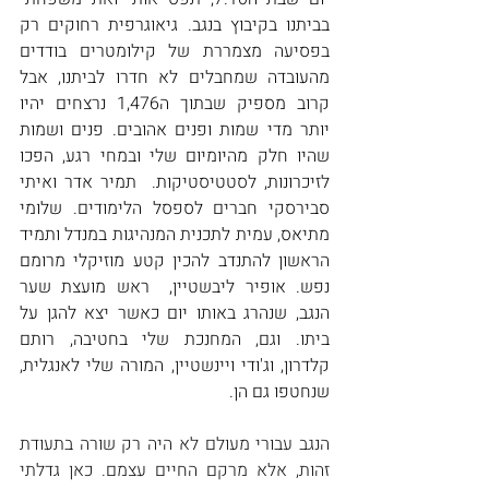
בביתנו בקיבוץ בנגב. גיאוגרפית רחוקים רק 
בפסיעה מצמררת של קילומטרים בודדים 
מהעובדה שמחבלים לא חדרו לביתנו, אבל 
קרוב מספיק שבתוך ה1,476 נרצחים יהיו 
יותר מדי שמות ופנים אהובים. פנים ושמות 
שהיו חלק מהיומיום שלי ובמחי רגע, הפכו 
לזיכרונות, לסטטיסטיקות.
 תמיר אדר ואיתי 
סבירסקי חברים לספסל הלימודים. שלומי 
מתיאס, עמית לתכנית המנהיגות במנדל ותמיד 
הראשון להתנדב להכין קטע מוזיקלי מרומם 
נפש. אופיר ליבשטיין,  ראש מועצת שער 
הנגב, שנהרג באותו יום כאשר יצא להגן על 
ביתו. וגם, המחנכת שלי בחטיבה, רותם 
קלדרון, וג'ודי ויינשטיין, המורה שלי לאנגלית, 
שנחטפו גם הן. 
הנגב עבורי מעולם לא היה רק שורה בתעודת 
זהות, אלא מרקם החיים עצמם. כאן גדלתי 