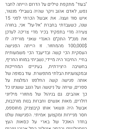
"בעוד" מתקפת טילים על הדרום הייתה לחבר 
נפש, לאדם אהוב ויקר שהיה בשבילי מנטור, 
איש סוד ועצה. את אבשל הכרתי לפני 15 
שנה, כשעבדתי בחברת "אל-על" אני, בחורה 
צעירה מדי בתפקיד בכיר מדי צריכה לעדכן 
את מנכ״ל התק״ם האגדי שאני מורידה לו 
100,000$ מהמחזור. זו הייתה הפגישה 
העסקית הכי קשה ובדיעבד הכי משמעותית 
בחיי. החיבור היה מיידי, נשביתי במוחו החריף, 
בחשיבה היצירתית, בעיניים המחייכות 
ובמקצועניות הבלתי מתפשרת. עוד בסופה של 
אותה פגישה קשה החלפנו המלצות על 
ספרים, שיחה על ניטשה ועל הנגב ששנינו כל 
כך אוהבים. גם בניהול של מחזורי מיליוני 
דולרים, מאות אנשים וחברות בנות מורכבות, 
אבשל היה ונשאר אותו קיבוצניק מחוספס, 
חסר מניירות ומקצוען אמיתי. הפגישות שלנו 
בחדר האוכל של בארי על כסאות העץ 
הנוסטלגיים, ובקפה איטליה התל אביבי גונבים 