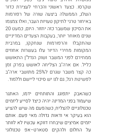
שקרסו. כצעד ראשוני והכרחי לעצירת כדור 
השלג, הממשלה ביצעה שורה של רפורמות 
באיחור טרגי לתיקון טעויות העבר, ואלו צמצמו 
את הסיכון שמשבר כזה יחזור. היום, כמעט 20 
שנים מאוחר יותר, בעקבות הצעדים המדיניים 
שהתקבלו והרפורמות שנחקקו, במרבית 
המקומות מחירי הדיור עלו בעשרות אחוזים 
ממחירם לפני המשבר ושוק הנדל"ן התאושש 
כליל. אם ארה"ב הצליחה לאושש בפרק זמן 
כה קצר משבר שגרם ל25% מתושבי ארה"ב 
לפשיטת רגל, גם לנו יש סיכוי ליישם וללמוד.  
כשהאבק יתפוגג והתותחים ידמו, האתגר 
שיעמוד בפני המדינה יהיה כיצד לסייע ליזמים 
טכנולוגיים להצליח, כשהפעם מה שיש להציע 
הוא בעיקר אי ודאות גדולה מאי פעם. אותם 
יזמים אמיצים שיבחרו דווקא עכשיו לא לוותר 
על החלום ולהקים סטארט–אפ טכנולוגי 