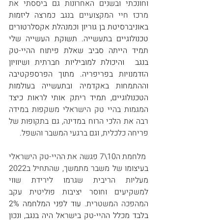
וחונכתי ובשנים האחרונות גם ביססתי את 
מרכז חיי המקצועיים בנגב 
כ
מרצה ליזמות 
באוניברסיטת בן גוריון וכמנהלת אקסלרטורים 
טכנולוגיים בתעשייה. תשוקת העשייה שלי 
תמיד הייתה סביב שאלת פיתוח ההיי-טק 
בנגב  והיכולת למוביליות חברתית ושיוויון 
הזדמנויות בפריפריה. מתוך הפרספקטיבה 
וההתמחות באקדמיה ובתעשייה בעולמות 
הטכנולוגיים, תמיד ריתק אותי לראות כיצד 
ה
מגמות בהיי טק הישראלי משקפות במידה 
רבה את הלכי הרוח במדינה, גם בתקופות של 
פריחה כלכלית, וגם ברגעי המשבר והשפל. 
 מלחמת ה10\7 פגשה את ההיי-טק הישראלי 
בעיצומו של משבר מתמשך, שהתחיל ב2022 
מעליות הריבית שגרמו לירידת שווי 
למשקיעים וחוסר יציבות פוליטית עקב 
המהפכה המשטרית.
 עוד לפני המלחמה 2% 
בלבד מכלל ההיי-טק בישראל היה בנגב, ונכון 