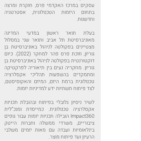
עסקים
במרכז האקדמי פרס, חוקרת ומרצה
בתחום היזמות הטכנולוגית, אסטרטגיה
וחדשנות.
בעלת תואר ראשון במדעי המדינה
מאוניברסיטת תל אביב ותואר שני במסלול
מצטיינים בפקולטה לניהול באוניברסיטת בן
גוריון, וזוכת פרס פהר למחקר (2022). כיום
דוקטורנטית בפקולטה לניהול באוניברסיטת בן
גוריון. מחקריה נעים בין תיאוריה לפרקטיקה
ומתמקדים בהשפעות תהליכי אקסלרציה
טכנולוגית ברמת היזם, המיזם והאקוסיסטם,
לצד פיתוח תשתיות ידע למדיניות יזמות.
לשיר ניסיון גלובלי בפיתוח ובהובלת תכניות
אקסלרציה טכנולוגית. כמייסדת ומנכ”לית
Impact360 הובילה תכניות יזמות עבור גופים
ציבוריים, משרדי ממשלה וחברות הייטק
בינלאומיות ועבדה עם מאות יזמים משלבי
הרעיון ועד פיתוח מוצר.